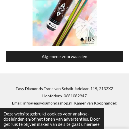
Algemene voorwaarden
Easy Diamonds Frans van Schaik Jadelaan 119, 2132XZ
Hoofddorp 0681082947
Email:
info@easydiamondsshop.nl
Kamer van Koophandel:
85144053
Deze website gebruikt cookies voor analyse-
doeleinden en/of het tonen van advertenties. Door
gebruik te blijven maken van de site gaat u hiermee
© 2020 - 2026 easydiamondsshop.nl