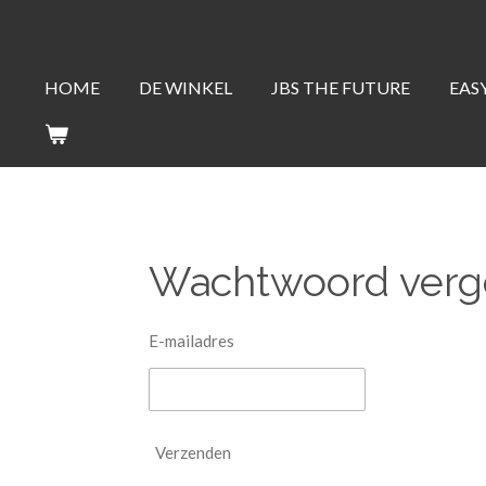
Ga
direct
naar
HOME
DE WINKEL
JBS THE FUTURE
EAS
de
hoofdinhoud
Wachtwoord verg
E-mailadres
Verzenden