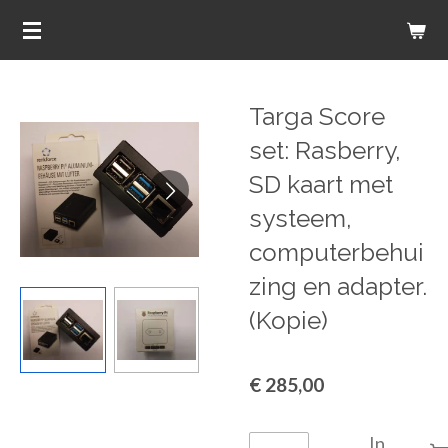
Ga
direct
naar
de
Targa Score
hoofdinhoud
set: Rasberry,
SD kaart met
systeem,
computerbehui
zing en adapter.
(Kopie)
€ 285,00
In