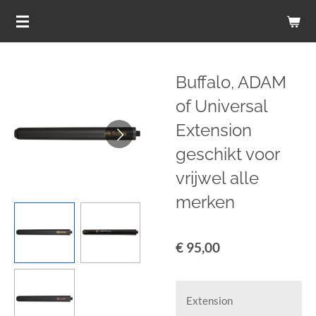
Ga
direct
naar
de
Buffalo, ADAM
hoofdinhoud
of Universal
Extension
geschikt voor
vrijwel alle
merken
€ 95,00
Extension