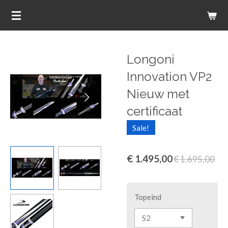
Ga
direct
naar
de
Longoni
hoofdinhoud
Innovation VP2
Nieuw met
certificaat
Sale!
€ 1.495,00
€ 1.695,00
Topeind