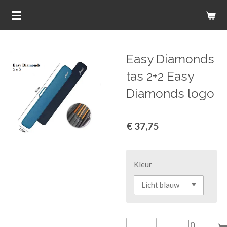
Ga
direct
naar
de
Easy Diamonds
hoofdinhoud
tas 2+2 Easy
Diamonds logo
€ 37,75
Kleur
In