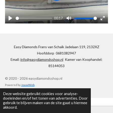
l
a
00:17
y
P
M
E
l
u
n
a
t
t
y
e
e
Easy Diamonds Frans van Schaik Jadelaan 119, 2132XZ
r
Hoofddorp 0681082947
f
Email:
info@easydiamondsshop.nl
Kamer van Koophandel:
u
85144053
l
l
© 2020 - 2026 easydiamondsshop.nl
s
Powered by
JouwWeb
c
r
Deze website gebruikt cookies voor analyse-
doeleinden en/of het tonen van advertenties. Door
e
gebruik te blijven maken van de site gaat u hiermee
e
akkoord.
n