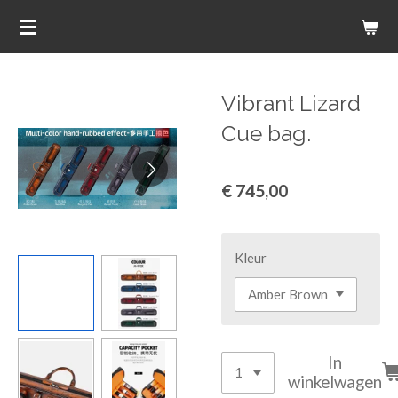
Ga
direct
naar
de
Vibrant Lizard
hoofdinhoud
Cue bag.
€ 745,00
Kleur
In
winkelwagen