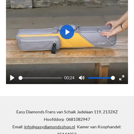
P
l
a
y
00:24
P
M
E
l
u
n
a
t
t
y
e
e
Easy Diamonds Frans van Schaik Jadelaan 119, 2132XZ
r
Hoofddorp 0681082947
f
Email:
info@easydiamondsshop.nl
Kamer van Koophandel:
u