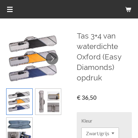
Ga
direct
naar
de
Tas 3+4 van
hoofdinhoud
waterdichte
Oxford (Easy
Diamonds)
opdruk
€ 36,50
Kleur