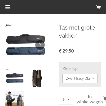
Ga
direct
naar
de
Tas met grote
hoofdinhoud
vakken.
€ 29,50
Kleur logo
In
winkelwagen