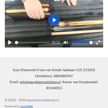
P
l
a
00:32
y
P
M
E
l
u
n
a
t
t
y
e
e
Easy Diamonds Frans van Schaik Jadelaan 119, 2132XZ
r
Hoofddorp 0681082947
f
Email:
info@easydiamondsshop.nl
Kamer van Koophandel:
u
85144053
l
l
© 2020 - 2026 easydiamondsshop.nl
s
Powered by
JouwWeb
c