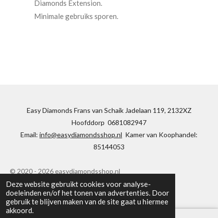
Diamonds Extension.
Minimale gebruiks sporen.
Easy Diamonds Frans van Schaik Jadelaan 119, 2132XZ
Hoofddorp 0681082947
Email:
info@easydiamondsshop.nl
Kamer van Koophandel:
85144053
© 2020 - 2026 easydiamondsshop.nl
Deze website gebruikt cookies voor analyse-
Powered by
JouwWeb
doeleinden en/of het tonen van advertenties. Door
gebruik te blijven maken van de site gaat u hiermee
akkoord.