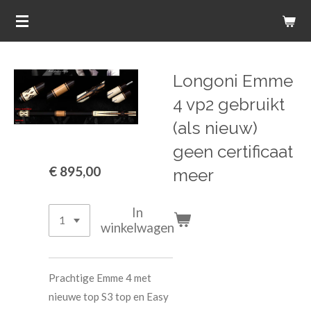
Ga
direct
naar
de
Longoni Emme
hoofdinhoud
4 vp2 gebruikt
(als nieuw)
geen certificaat
€ 895,00
meer
In
winkelwagen
Prachtige Emme 4 met
nieuwe top S3 top en Easy