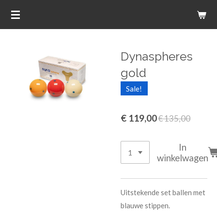
Ga
direct
naar
de
Dynaspheres
hoofdinhoud
gold
Sale!
€ 119,00
€ 135,00
In
winkelwagen
Uitstekende set ballen met
blauwe stippen.