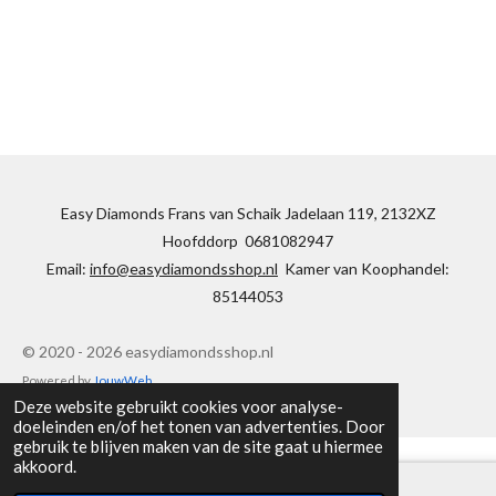
Easy Diamonds Frans van Schaik Jadelaan 119, 2132XZ
Hoofddorp 0681082947
Email:
info@easydiamondsshop.nl
Kamer van Koophandel:
85144053
© 2020 - 2026 easydiamondsshop.nl
Powered by
JouwWeb
Deze website gebruikt cookies voor analyse-
doeleinden en/of het tonen van advertenties. Door
gebruik te blijven maken van de site gaat u hiermee
akkoord.