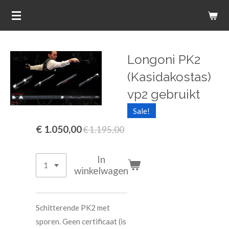
Ga
direct
naar
de
Longoni PK2
hoofdinhoud
(Kasidakostas)
vp2 gebruikt
Sale!
€ 1.050,00
€ 1.195,00
In
winkelwagen
Schitterende PK2 met
sporen. Geen certificaat (is