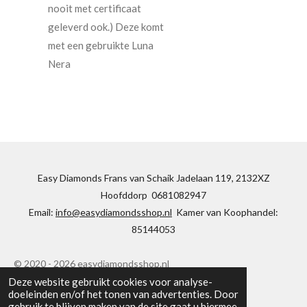
nooit met certificaat
geleverd ook.) Deze komt
met een gebruikte Luna
Nera
Easy Diamonds Frans van Schaik Jadelaan 119, 2132XZ
Hoofddorp 0681082947
Email:
info@easydiamondsshop.nl
Kamer van Koophandel:
85144053
© 2020 - 2026 easydiamondsshop.nl
Deze website gebruikt cookies voor analyse-
Powered by
JouwWeb
doeleinden en/of het tonen van advertenties. Door
gebruik te blijven maken van de site gaat u hiermee