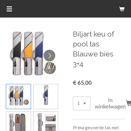
Ga
direct
naar
de
Biljart keu of
hoofdinhoud
pool tas
Blauwe bies
3+4
€ 65,00
In
winkelwagen
Prima gevoerde tas met