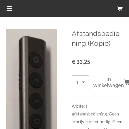
Ga
direct
naar
de
Afstandsbedie
hoofdinhoud
ning (Kopie)
€ 33,25
In
winkelwagen
Arbiters
afstandsbediening. Geen
schrijver meer nodig. Geen