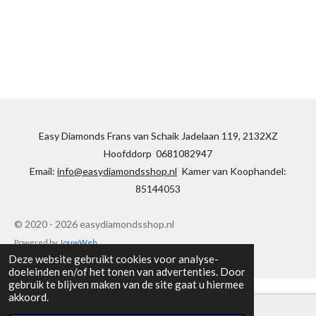
Easy Diamonds Frans van Schaik Jadelaan 119, 2132XZ
Hoofddorp 0681082947
Email:
info@easydiamondsshop.nl
Kamer van Koophandel:
85144053
© 2020 - 2026 easydiamondsshop.nl
Powered by
JouwWeb
Deze website gebruikt cookies voor analyse-
doeleinden en/of het tonen van advertenties. Door
gebruik te blijven maken van de site gaat u hiermee
akkoord.