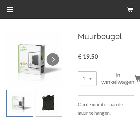
Ga
direct
naar
de
Muurbeugel
hoofdinhoud
€ 19,50
In
winkelwagen
Om de monitor aan de
muur te hangen.